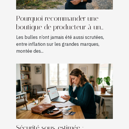
Pourquoi recommander une
boutique de producteur à un
amateur de champagne ?
Les bulles n’ont jamais été aussi scrutées,
entre inflation sur les grandes marques,
montée des...
Sécurité sous-estimée :