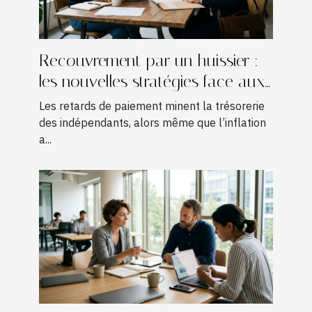
Recouvrement par un huissier :
les nouvelles stratégies face aux
retards de paiement chez les
Les retards de paiement minent la trésorerie
freelances
des indépendants, alors même que l’inflation
a...