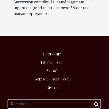
contacter ?
Succession compliquée, déménagement
urgent ou grand tri qui s'impose ? Vider une
maison représente...
Economie
International
Santé
Science/High-Tech
Divers