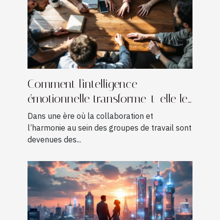
Comment l'intelligence
émotionnelle transforme-t-elle les
dynamiques d'équipe ?
Dans une ère où la collaboration et
l’harmonie au sein des groupes de travail sont
devenues des...