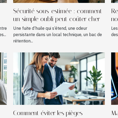
Sécurité sous-estimée : comment
Re
un simple oubli peut coûter cher
no
re
ntre
Une fuite d’huile qui s’étend, une odeur
Les
fr
s...
persistante dans un local technique, un bac de
des
rétention...
Comment éviter les pièges
Ma