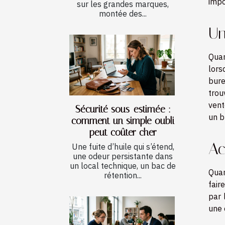
impo
sur les grandes marques,
montée des...
Un
Quan
lors
bure
trou
vent
Sécurité sous-estimée :
un b
comment un simple oubli
peut coûter cher
Ac
Une fuite d’huile qui s’étend,
une odeur persistante dans
un local technique, un bac de
Quan
rétention...
fair
par 
une 