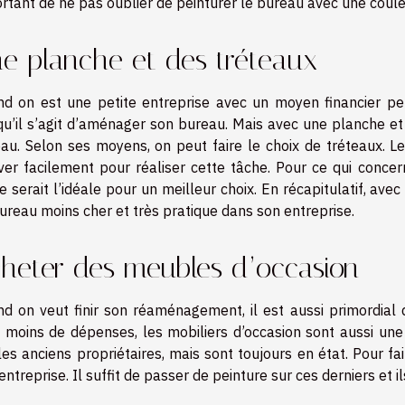
rtant de ne pas oublier de peinturer le bureau avec une coul
e planche et des tréteaux
d on est une petite entreprise avec un moyen financier peu 
qu’il s’agit d’aménager son bureau. Mais avec une planche et
au. Selon ses moyens, on peut faire le choix de tréteaux. L
ver facilement pour réaliser cette tâche. Pour ce qui conce
e serait l’idéale pour un meilleur choix. En récapitulatif, ave
ureau moins cher et très pratique dans son entreprise.
heter des meubles d’occasion
d on veut finir son réaménagement, il est aussi primordial
e moins de dépenses, les mobiliers d’occasion sont aussi un
les anciens propriétaires, mais sont toujours en état. Pour f
entreprise. Il suffit de passer de peinture sur ces derniers et i