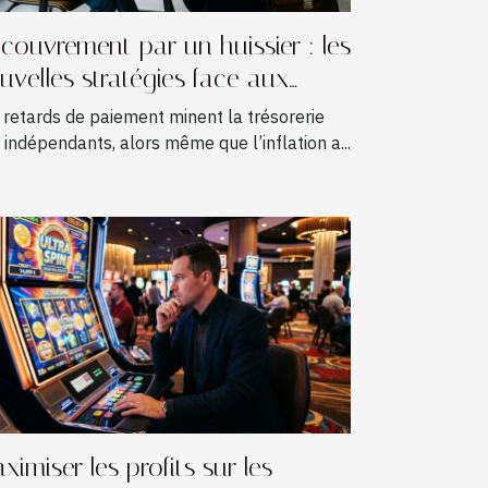
couvrement par un huissier : les
uvelles stratégies face aux
tards de paiement chez les
 retards de paiement minent la trésorerie
eelances
 indépendants, alors même que l’inflation a...
ximiser les profits sur les