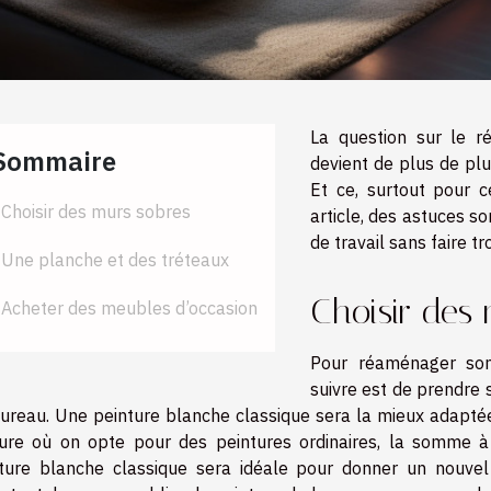
La question sur le 
Sommaire
devient de plus de plu
Et ce, surtout pour c
Choisir des murs sobres
article, des astuces 
de travail sans faire t
Une planche et des tréteaux
Choisir des
Acheter des meubles d’occasion
Pour réaménager son
suivre est de prendre s
ureau. Une peinture blanche classique sera la mieux adaptée
re où on opte pour des peintures ordinaires, la somme à 
ture blanche classique sera idéale pour donner un nouvel 