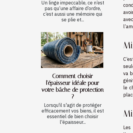
Un linge impeccable, ce n’est
cond
pas qu’une affaire d’ordre,
avoi
c’est aussi une mémoire qui
avec
se plie et...
l’am
Mi
C’es
seul
va b
Comment choisir
géni
l'épaisseur idéale pour
le c
votre bâche de protection
plac
?
Lorsqu'il s'agit de protéger
efficacement vos biens, il est
Mi
essentiel de bien choisir
l'épaisseur...
Les