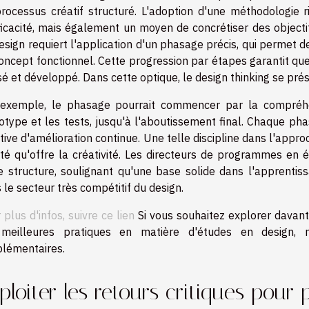
rocessus créatif structuré. L'adoption d'une méthodologie
ficacité, mais également un moyen de concrétiser des objecti
esign requiert l'application d'un phasage précis, qui permet d
oncept fonctionnel. Cette progression par étapes garantit q
é et développé. Dans cette optique, le design thinking se pré
exemple, le phasage pourrait commencer par la compréhens
otype et les tests, jusqu'à l'aboutissement final. Chaque phas
ative d'amélioration continue. Une telle discipline dans l'appr
rté qu'offre la créativité. Les directeurs de programmes en 
e structure, soulignant qu'une base solide dans l'apprenti
 le secteur très compétitif du design.
 plus d'infos, suivre ce lien
Si vous souhaitez explorer davanta
 meilleures pratiques en matière d'études en design, 
lémentaires.
ploiter les retours critiques pour 