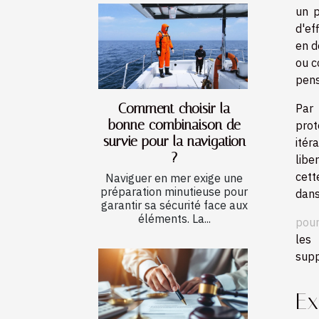
un p
d'ef
en d
ou c
pens
Comment choisir la
Par 
bonne combinaison de
prot
survie pour la navigation
itér
?
libe
cett
Naviguer en mer exige une
préparation minutieuse pour
dans
garantir sa sécurité face aux
éléments. La...
pour
les
supp
Ex