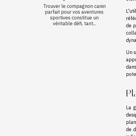
Trouver le compagnon canin
L'ut
parfait pour vos aventures
sportives constitue un
réfé
véritable défi, tant...
de p
coll
dyna
Un s
appr
dans
pote
Pl
La g
desi
plan
de d