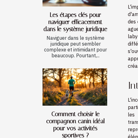
L'im
d'am
Les étapes clés pour
des 
naviguer efficacement
dans le système juridique
ague
laby
Naviguer dans le système
diff
juridique peut sembler
complexe et intimidant pour
s'ou
beaucoup. Pourtant,...
appr
créa
In
L'i
part
Comment choisir le
les 
compagnon canin idéal
tran
pour vos activités
repr
sportives ?
élém