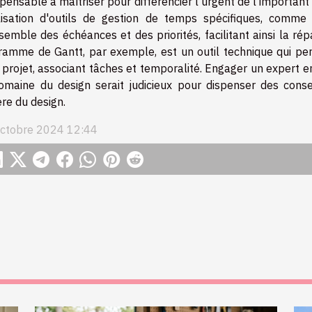
spensable à maîtriser pour différencier l'urgent de l'important
ilisation d'outils de gestion de temps spécifiques, comme
semble des échéances et des priorités, facilitant ainsi la répa
ramme de Gantt, par exemple, est un outil technique qui pe
 projet, associant tâches et temporalité. Engager un expert e
omaine du design serait judicieux pour dispenser des conse
re du design.
ctobre 2024 12:44