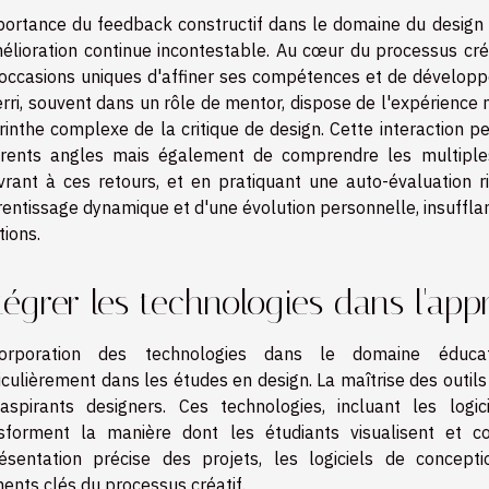
portance du feedback constructif dans le domaine du design n
élioration continue incontestable. Au cœur du processus créa
occasions uniques d'affiner ses compétences et de développe
rri, souvent dans un rôle de mentor, dispose de l'expérience n
rinthe complexe de la critique de design. Cette interaction 
érents angles mais également de comprendre les multiple
vrant à ces retours, et en pratiquant une auto-évaluation r
entissage dynamique et d'une évolution personnelle, insuffla
tions.
tégrer les technologies dans l'app
ncorporation des technologies dans le domaine éducati
iculièrement dans les études en design. La maîtrise des outi
aspirants designers. Ces technologies, incluant les logi
sforment la manière dont les étudiants visualisent et c
ésentation précise des projets, les logiciels de conception
ents clés du processus créatif.