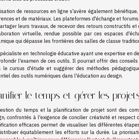
ilisation de ressources en ligne s'avère également bénéfique
rences et de matériaux. Les plateformes d'échange et forums 
artager leurs travaux, de recevoir des retours constructifs et d
aboration virtuelle, rendue possible par ces espaces d'écha
mique qui dépasse les frontières des salles de classe traditio
pécialiste en technologie éducative ayant une expertise en de
ofondir l'examen de ces outils. Il pourrait offrir des conseil
 le cursus d'étude et suggérer des méthodes pédagogiques
ntiel des outils numériques dans l'éducation au design.
anifier le temps et gérer les projet
estion du temps et la planification de projet sont des co
gn, confrontés à l'exigence de concilier créativité et respect
ification efficaces permet de visualiser les différentes étapes
istribuer équitablement les efforts sur la durée. La prioris