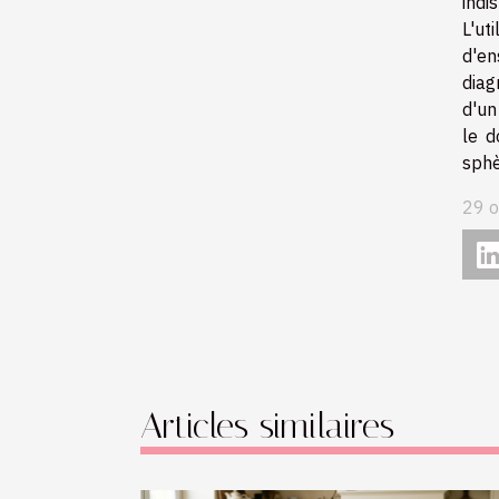
indi
L'ut
d'en
diag
d'un
le d
sphè
29 o
Articles similaires