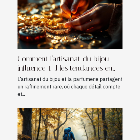
Comment l'artisanat du bijou
influence-t-il les tendances en
parfumerie ?
L’artisanat du bijou et la parfumerie partagent
un raffinement rare, où chaque détail compte
et...