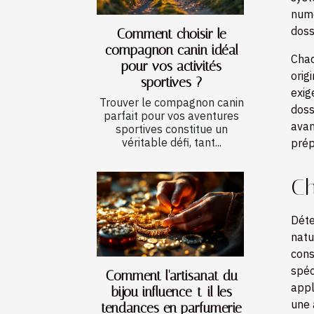
numé
doss
Comment choisir le
compagnon canin idéal
Chaq
pour vos activités
orig
sportives ?
exig
Trouver le compagnon canin
doss
parfait pour vos aventures
avan
sportives constitue un
véritable défi, tant...
prép
Ch
Déte
natu
cons
spéc
Comment l'artisanat du
appl
bijou influence-t-il les
une 
tendances en parfumerie