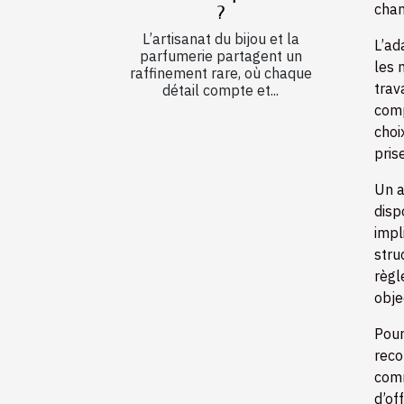
chan
?
L’artisanat du bijou et la
L’ad
parfumerie partagent un
les 
raffinement rare, où chaque
trav
détail compte et...
comp
choi
pris
Un a
disp
impl
stru
règl
obje
Pour
rec
co
d’of