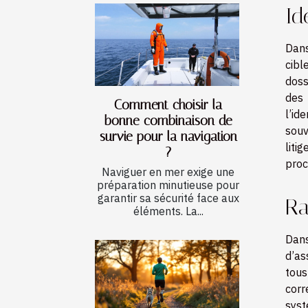
Id
Dans
cibl
doss
des 
Comment choisir la
l’id
bonne combinaison de
souv
survie pour la navigation
liti
?
proc
Naviguer en mer exige une
préparation minutieuse pour
garantir sa sécurité face aux
Ra
éléments. La...
Dans
d’as
tou
corr
sys