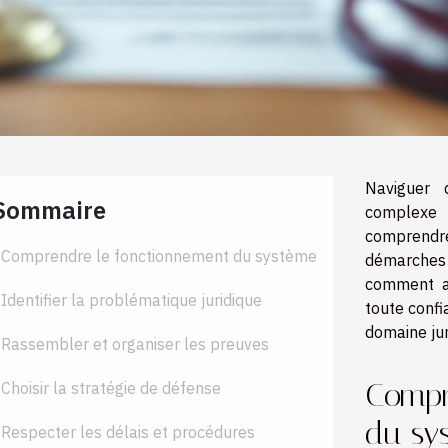
Naviguer 
Sommaire
complexe 
comprendr
Comprendre le fonctionnement du système
démarches
comment an
Identifier la problématique juridique
toute confi
domaine jur
Rassembler et organiser les preuves
Compr
Choisir la stratégie de défense
du sy
Respecter les délais et procédures