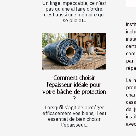
Un linge impeccable, ce n’est
pas qu’une affaire d’ordre,
c’est aussi une mémoire qui
se plie et...
inst
incl
inst
cert
comp
par 
répa
Comment choisir
La h
l'épaisseur idéale pour
prem
votre bâche de protection
char
?
cass
Lorsqu'il s'agit de protéger
de j
efficacement vos biens, il est
inst
essentiel de bien choisir
avec
l'épaisseur...