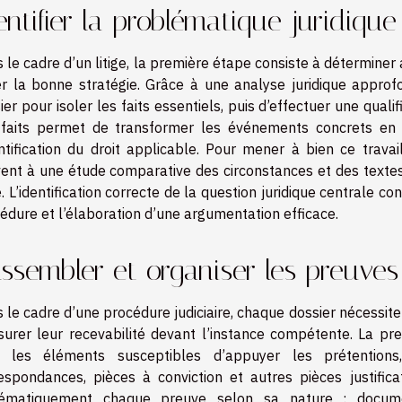
entifier la problématique juridique
 le cadre d’un litige, la première étape consiste à déterminer
er la bonne stratégie. Grâce à une analyse juridique approf
ier pour isoler les faits essentiels, puis d’effectuer une qualif
faits permet de transformer les événements concrets en co
entification du droit applicable. Pour mener à bien ce trava
ent à une étude comparative des circonstances et des textes 
ge. L’identification correcte de la question juridique centrale co
édure et l’élaboration d’une argumentation efficace.
ssembler et organiser les preuves
 le cadre d’une procédure judiciaire, chaque dossier nécessi
surer leur recevabilité devant l’instance compétente. La pre
s les éléments susceptibles d’appuyer les prétentions,
espondances, pièces à conviction et autres pièces justificat
tématiquement chaque preuve selon sa nature : document