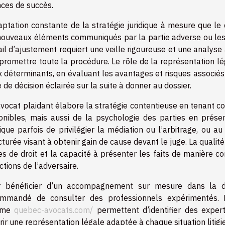
ces de succès.
aptation constante de la stratégie juridique à mesure que l
nouveaux éléments communiqués par la partie adverse ou les 
ail d’ajustement requiert une veille rigoureuse et une analyse
romettre toute la procédure. Le rôle de la représentation léga
x déterminants, en évaluant les avantages et risques associé
e de décision éclairée sur la suite à donner au dossier.
vocat plaidant élabore la stratégie contentieuse en tenant
onibles, mais aussi de la psychologie des parties en présenc
ique parfois de privilégier la médiation ou l’arbitrage, ou 
cturée visant à obtenir gain de cause devant le juge. La qualit
es de droit et la capacité à présenter les faits de manière co
ctions de l’adversaire.
 bénéficier d’un accompagnement sur mesure dans la défin
ommandé de consulter des professionnels expérimentés. 
mme
quebec-avocats.com/
permettent d’identifier des exper
frir une représentation légale adaptée à chaque situation litigi