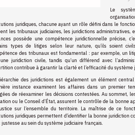
Le systè
organisati
itutions juridiques, chacune ayant un rôle défini dans le fonctio
uent les tribunaux judiciaires, les juridictions administratives,
ances possède une compétence juridictionnelle précise, c’es
ains types de litiges selon leur nature, qu’ils soient civ
étence des tribunaux est fondamental : par exemple, un litig
une juridiction civile, tandis qu’un différend avec l’admini
rtition contribue à garantir la clarté et l’efficacité du système j
iérarchie des juridictions est également un élément central d
ière instance examinent les affaires dans un premier temp
gées de réexaminer les décisions contestées. Au sommet, les
ation ou le Conseil d’État, assurent le contrôle de la bonne app
ustice sur l’ensemble du territoire. La maîtrise de ce fonc
itutions juridiques permettent d’identifier la bonne juridictio
 justesse au sein du système judiciaire français.