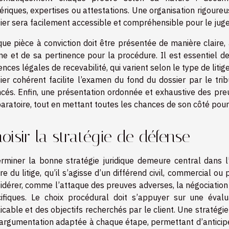
riques, expertises ou attestations. Une organisation rigour
ier sera facilement accessible et compréhensible pour le juge
ue pièce à conviction doit être présentée de manière claire
ine et de sa pertinence pour la procédure. Il est essentiel d
ences légales de recevabilité, qui varient selon le type de litige
ier cohérent facilite l’examen du fond du dossier par le tri
cés. Enfin, une présentation ordonnée et exhaustive des preuv
aratoire, tout en mettant toutes les chances de son côté pour l
oisir la stratégie de défense
rminer la bonne stratégie juridique demeure central dans l’
re du litige, qu’il s’agisse d’un différend civil, commercial ou 
idérer, comme l’attaque des preuves adverses, la négociatio
ifiques. Le choix procédural doit s’appuyer sur une évalu
icable et des objectifs recherchés par le client. Une stratégi
argumentation adaptée à chaque étape, permettant d’anticip