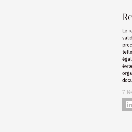
Re
Le r
vali
proc
tell
égal
évit
orga
docu
7 fé