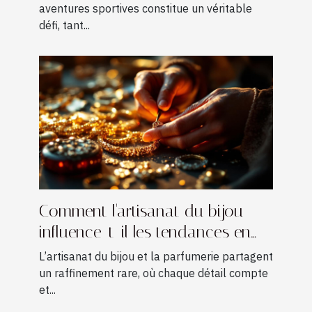
aventures sportives constitue un véritable
défi, tant...
Comment l'artisanat du bijou
influence-t-il les tendances en
parfumerie ?
L’artisanat du bijou et la parfumerie partagent
un raffinement rare, où chaque détail compte
et...