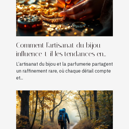
Comment l'artisanat du bijou
influence-t-il les tendances en
parfumerie ?
L’artisanat du bijou et la parfumerie partagent
un raffinement rare, où chaque détail compte
et...