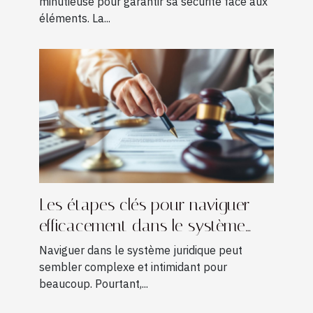
minutieuse pour garantir sa sécurité face aux
éléments. La...
Les étapes clés pour naviguer
efficacement dans le système
juridique
Naviguer dans le système juridique peut
sembler complexe et intimidant pour
beaucoup. Pourtant,...