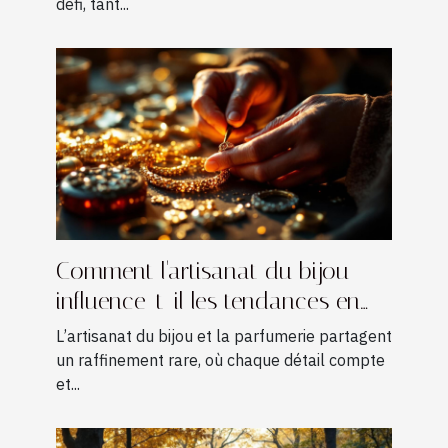
défi, tant...
Comment l'artisanat du bijou
influence-t-il les tendances en
parfumerie ?
L’artisanat du bijou et la parfumerie partagent
un raffinement rare, où chaque détail compte
et...