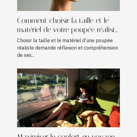
Comment choisir la taille et le
matériel de votre poupée réaliste
?
Choisir la taille et le matériel d’une poupée
réaliste demande réflexion et compréhension
de ses...
Maximiser le confort en voyage