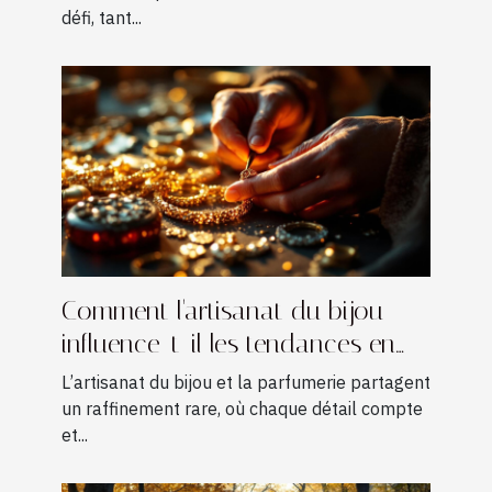
défi, tant...
Comment l'artisanat du bijou
influence-t-il les tendances en
parfumerie ?
L’artisanat du bijou et la parfumerie partagent
un raffinement rare, où chaque détail compte
et...