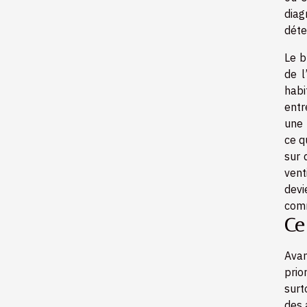
diag
déte
Le b
de l
habi
entr
une 
ce q
sur 
vent
devi
comm
Ce
Avan
prio
surt
des 