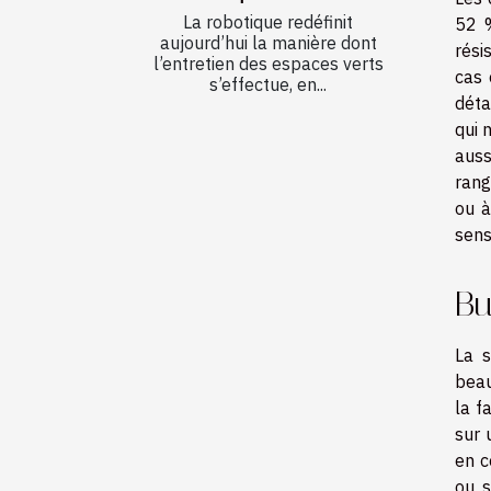
La robotique redéfinit
52 %
aujourd’hui la manière dont
rési
l’entretien des espaces verts
cas 
s’effectue, en...
déta
qui 
auss
rang
ou à
sens
Bu
La s
beau
la f
sur 
en c
ou s