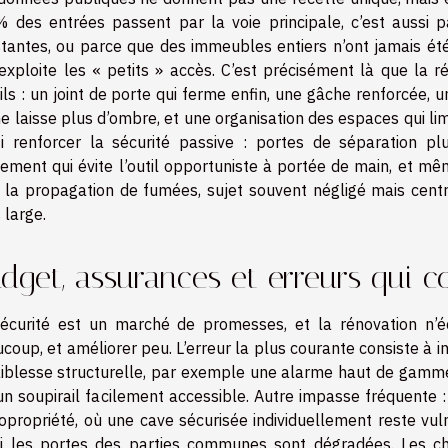
 des entrées passent par la voie principale, c’est aussi 
stantes, ou parce que des immeubles entiers n’ont jamais été
exploite les « petits » accès. C’est précisément là que la r
ils : un joint de porte qui ferme enfin, une gâche renforcée, 
ne laisse plus d’ombre, et une organisation des espaces qui limit
i renforcer la sécurité passive : portes de séparation pl
ement qui évite l’outil opportuniste à portée de main, et m
 la propagation de fumées, sujet souvent négligé mais centr
 large.
dget, assurances et erreurs qui c
écurité est un marché de promesses, et la rénovation n’
coup, et améliorer peu. L’erreur la plus courante consiste à in
aiblesse structurelle, par exemple une alarme haut de gamm
un soupirail facilement accessible. Autre impasse fréquente 
opropriété, où une cave sécurisée individuellement reste vulné
i les portes des parties communes sont dégradées. Les cha