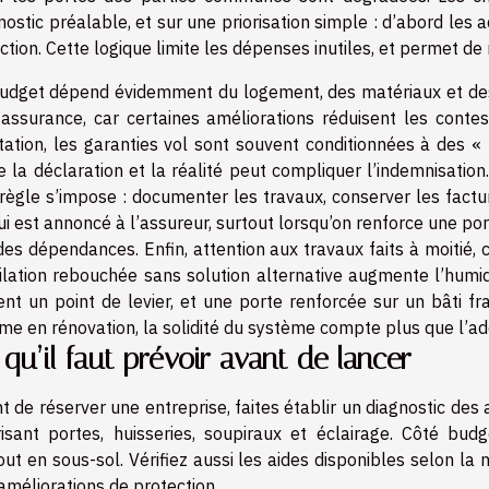
nostic préalable, et sur une priorisation simple : d’abord les acc
ction. Cette logique limite les dépenses inutiles, et permet de 
udget dépend évidemment du logement, des matériaux et des co
’assurance, car certaines améliorations réduisent les contes
tation, les garanties vol sont souvent conditionnées à des «
e la déclaration et la réalité peut compliquer l’indemnisation
règle s’impose : documenter les travaux, conserver les facture
ui est annoncé à l’assureur, surtout lorsqu’on renforce une por
des dépendances. Enfin, attention aux travaux faits à moitié, c
ilation rebouchée sans solution alternative augmente l’humid
ent un point de levier, et une porte renforcée sur un bâti f
e en rénovation, la solidité du système compte plus que l’add
 qu’il faut prévoir avant de lancer
t de réserver une entreprise, faites établir un diagnostic des
risant portes, huisseries, soupiraux et éclairage. Côté bu
out en sous-sol. Vérifiez aussi les aides disponibles selon la
améliorations de protection.