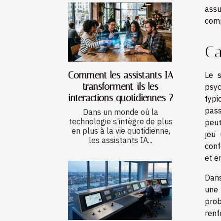
assu
comp
Ca
Comment les assistants IA
Le s
transforment-ils les
psyc
interactions quotidiennes ?
typi
pass
Dans un monde où la
technologie s’intègre de plus
peut
en plus à la vie quotidienne,
jeu 
les assistants IA...
conf
et e
Dans
une 
prob
renf