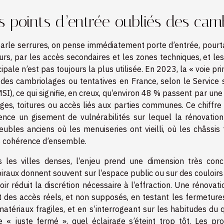
s points d’entrée oubliés des cam
arle serrures, on pense immédiatement porte d’entrée, pourta
eurs, par les accès secondaires et les zones techniques, et le
cipale n’est pas toujours la plus utilisée. En 2023, la « voie 
 des cambriolages ou tentatives en France, selon le Service st
SI), ce qui signifie, en creux, qu’environ 48 % passent par une 
ges, toitures ou accès liés aux parties communes. Ce chiffre s
ence un gisement de vulnérabilités sur lequel la rénovati
ubles anciens où les menuiseries ont vieilli, où les châssis
 cohérence d’ensemble.
 les villes denses, l’enjeu prend une dimension très conc
iraux donnent souvent sur l’espace public ou sur des couloirs c
toir réduit la discrétion nécessaire à l’effraction. Une réno
t des accès réels, et non supposés, en testant les fermeture
matériaux fragiles, et en s’interrogeant sur les habitudes du q
e « juste fermé », quel éclairage s’éteint trop tôt. Les pr