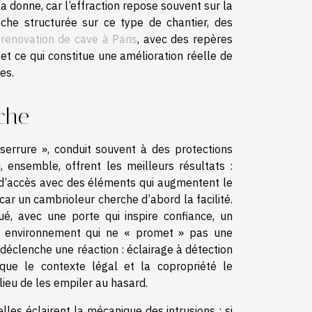
la donne, car l’effraction repose souvent sur la
oche structurée sur ce type de chantier, des
e
renovation de cave à Paris
, avec des repères
et ce qui constitue une amélioration réelle de
es.
rche
serrure », conduit souvent à des protections
i, ensemble, offrent les meilleurs résultats :
nts d’accès avec des éléments qui augmentent le
car un cambrioleur cherche d’abord la facilité.
qué, avec une porte qui inspire confiance, un
 un environnement qui ne « promet » pas une
i déclenche une réaction : éclairage à détection
ue le contexte légal et la copropriété le
lieu de les empiler au hasard.
les éclairent la mécanique des intrusions : si