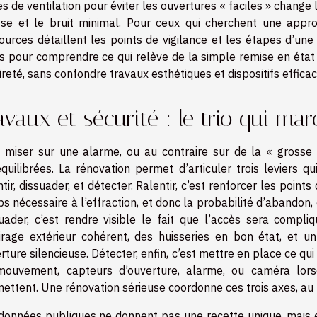
les de ventilation pour éviter les ouvertures « faciles » change 
sse et le bruit minimal. Pour ceux qui cherchent une appr
ources détaillent les points de vigilance et les étapes d’un
es pour comprendre ce qui relève de la simple remise en état 
ûreté, sans confondre travaux esthétiques et dispositifs efficac
avaux et sécurité : le trio qui ma
 miser sur une alarme, ou au contraire sur de la « grosse 
quilibrées. La rénovation permet d’articuler trois leviers qu
ntir, dissuader, et détecter. Ralentir, c’est renforcer les poi
s nécessaire à l’effraction, et donc la probabilité d’abandon, 
uader, c’est rendre visible le fait que l’accès sera compli
irage extérieur cohérent, des huisseries en bon état, et
rture silencieuse. Détecter, enfin, c’est mettre en place ce qu
ouvement, capteurs d’ouverture, alarme, ou caméra lorsq
ettent. Une rénovation sérieuse coordonne ces trois axes, au 
données publiques ne donnent pas une recette unique, mais el