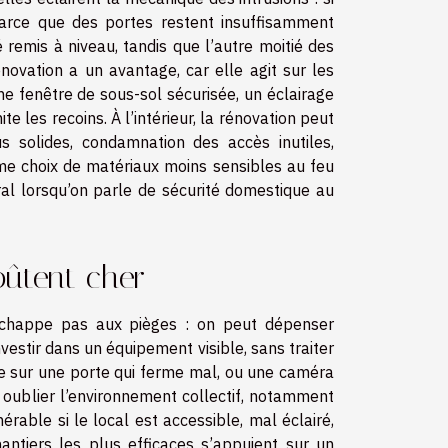
parce que des portes restent insuffisamment
 remis à niveau, tandis que l’autre moitié des
énovation a un avantage, car elle agit sur les
une fenêtre de sous-sol sécurisée, un éclairage
e les recoins. À l’intérieur, la rénovation peut
us solides, condamnation des accès inutiles,
ême choix de matériaux moins sensibles au feu
al lorsqu’on parle de sécurité domestique au
oûtent cher
échappe pas aux pièges : on peut dépenser
vestir dans un équipement visible, sans traiter
e sur une porte qui ferme mal, ou une caméra
: oublier l’environnement collectif, notamment
rable si le local est accessible, mal éclairé,
ntiers les plus efficaces s’appuient sur un