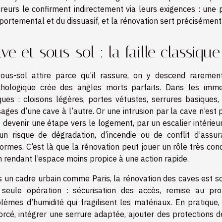
reurs le confirment indirectement via leurs exigences : une
ortemental et du dissuasif, et la rénovation sert précisément
ve et sous-sol : la faille classique
ous-sol attire parce qu’il rassure, on y descend raremen
hologique crée des angles morts parfaits. Dans les immeu
ques : cloisons légères, portes vétustes, serrures basiques
ages d’une cave à l’autre. Or une intrusion par la cave n’est 
 devenir une étape vers le logement, par un escalier intérieur
un risque de dégradation, d’incendie ou de conflit d’ass
ormes. C’est là que la rénovation peut jouer un rôle très concr
n rendant l’espace moins propice à une action rapide.
 un cadre urbain comme Paris, la rénovation des caves est sou
seule opération : sécurisation des accès, remise au propr
lèmes d’humidité qui fragilisent les matériaux. En pratique
orcé, intégrer une serrure adaptée, ajouter des protections de