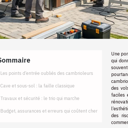
Une port
Sommaire
qui don
souvent
Les points d’entrée oubliés des cambrioleurs
pourtan
cambrio
Cave et sous-sol : la faille classique
des vol
faciles 
Travaux et sécurité : le trio qui marche
rénova
l’esthé
Budget, assurances et erreurs qui coûtent cher
des ris
comment 