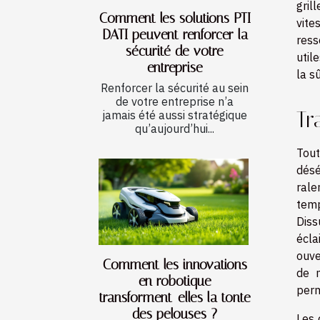
gril
Comment les solutions PTI
vite
DATI peuvent renforcer la
ress
sécurité de votre
util
entreprise
la s
Renforcer la sécurité au sein
de votre entreprise n’a
Tr
jamais été aussi stratégique
qu’aujourd’hui...
Tout
désé
rale
temp
Diss
écla
ouve
Comment les innovations
de m
en robotique
perm
transforment-elles la tonte
des pelouses ?
Les 