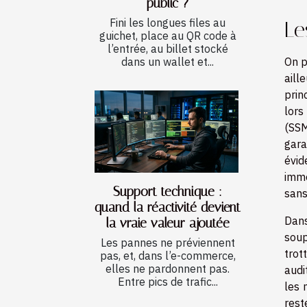
public ?
Fini les longues files au
Le
guichet, place au QR code à
l’entrée, au billet stocké
On p
dans un wallet et...
aill
prin
lors
(SSM
gara
évid
imme
Support technique :
sans
quand la réactivité devient
Dans
la vraie valeur ajoutée
soup
Les pannes ne préviennent
trot
pas, et, dans l’e-commerce,
elles ne pardonnent pas.
audi
Entre pics de trafic...
les 
rest