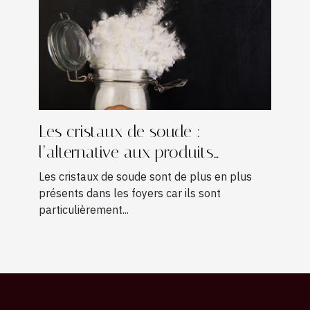
Les cristaux de soude :
l’alternative aux produits
d’entretien multi-usages
Les cristaux de soude sont de plus en plus
classiques
présents dans les foyers car ils sont
particulièrement...