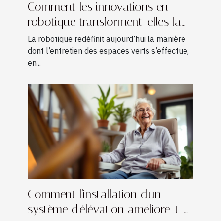
Comment les innovations en
robotique transforment-elles la
tonte des pelouses ?
La robotique redéfinit aujourd’hui la manière
dont l’entretien des espaces verts s’effectue,
en...
Comment l'installation d'un
système d'élévation améliore-t-