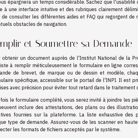
ous épargnera un temps considérable. Sachez que l'usabilité du
e à une interface intuitive et des rubriques clairement déli
 de consulter les différentes aides et FAQ qui regorgent de
tuels obstacles de navigation.
mplir et Soumettre sa Demande
 obtenir un document auprès de l'Institut National de la Pro
iste à remplir méticuleusement le formulaire en ligne corre
ande de brevet, de marque ou de dessin et modèle, chaq
ulaire spécifique, accessible sur le portail de l'INPI. Il est 
ises avec précision pour éviter tout retard dans le traitement d
fois le formulaire complété, vous serez invité à joindre les pi
peuvent inclure des attestations, des plans ou des illustra
ctives fournies sur la plateforme. La liste exhaustive des 
ue type de demande. Assurez-vous de les scanner en haute rés
ecter les formats de fichiers acceptés par le système.