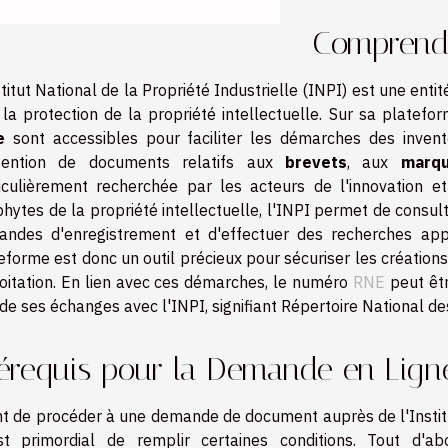
Comprendre
stitut National de la Propriété Industrielle (INPI) est une ent
 la protection de la propriété intellectuelle. Sur sa plate
e
sont accessibles pour faciliter les démarches des invente
btention de documents relatifs aux
brevets
, aux
marq
iculièrement recherchée par les acteurs de l'innovation e
hytes de la propriété intellectuelle, l'INPI permet de consult
ndes d'enregistrement et d'effectuer des recherches appro
eforme est donc un outil précieux pour sécuriser les créations e
oitation. En lien avec ces démarches, le numéro
RNE
peut êtr
 de ses échanges avec l'INPI, signifiant Répertoire National de
érequis pour la Demande en Lign
t de procéder à une demande de document auprès de l'Institut
st primordial de remplir certaines conditions. Tout d'abo