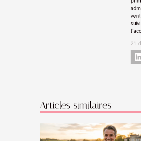
prim
admi
vent
sui
l'ac
21 
Articles similaires