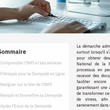
La démarche admin
Sommaire
surtout lorsqu'il 
pour obtenir des 
Comprendre l'INPI et ses services
National de la Pr
processus en pe
Prérequis pour la Demande en Ligne
recevoir des doc
faciliter encor
Naviguer sur le Site de l'INPI
garantissant une 
de transformer ce
Remplir et Soumettre sa Demande
de stress, afin
sereinement dans 
Après l'Envoi de la Demande