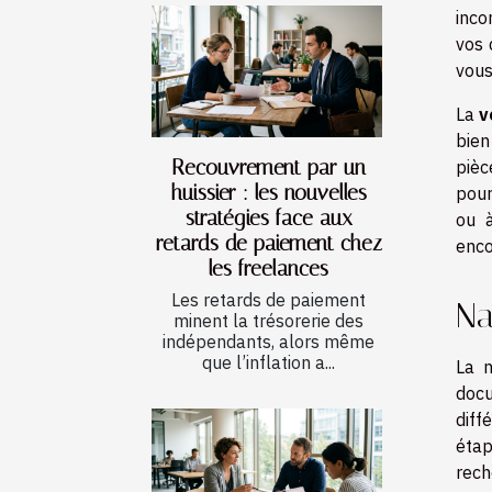
inco
vos 
vous
La
v
bien
Recouvrement par un
pièc
huissier : les nouvelles
pou
stratégies face aux
ou à
retards de paiement chez
enco
les freelances
Les retards de paiement
Na
minent la trésorerie des
indépendants, alors même
que l’inflation a...
La n
docu
diff
étap
rech