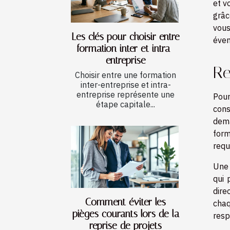
et v
grâc
vous
Les clés pour choisir entre
éven
formation inter et intra-
entreprise
Re
Choisir entre une formation
inter-entreprise et intra-
entreprise représente une
Pour
étape capitale...
cons
dem
form
requ
Une 
qui 
dire
Comment éviter les
chaq
pièges courants lors de la
resp
reprise de projets