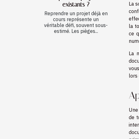
La s
existants ?
conf
Reprendre un projet déjà en
effe
cours représente un
véritable défi, souvent sous-
la t
estimé. Les pièges...
ce q
numé
La m
docu
vous
lors
Ap
Une 
de t
inte
docu