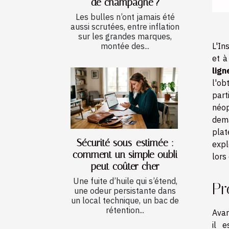
de champagne ?
Les bulles n’ont jamais été
aussi scrutées, entre inflation
sur les grandes marques,
L'In
montée des...
et à
lign
l'o
part
néop
dema
plat
Sécurité sous-estimée :
expl
comment un simple oubli
lors
peut coûter cher
Une fuite d’huile qui s’étend,
Pr
une odeur persistante dans
un local technique, un bac de
rétention...
Avan
il e