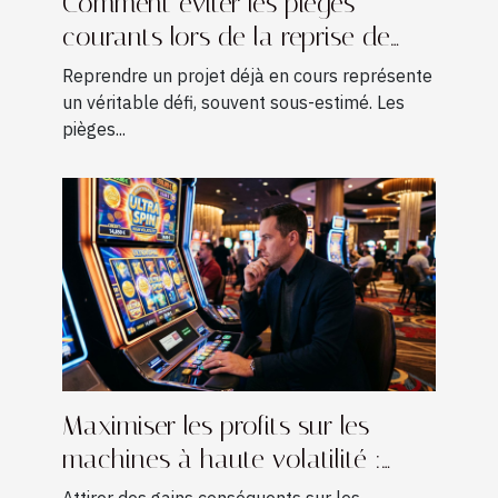
Comment éviter les pièges
courants lors de la reprise de
projets existants ?
Reprendre un projet déjà en cours représente
un véritable défi, souvent sous-estimé. Les
pièges...
Maximiser les profits sur les
machines à haute volatilité :
Techniques avancées
Attirer des gains conséquents sur les