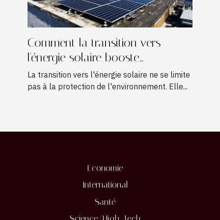
Comment la transition vers
l'énergie solaire booste
l'économie locale ?
La transition vers l'énergie solaire ne se limite
pas à la protection de l'environnement. Elle...
Economie
International
Santé
Science/High-Tech