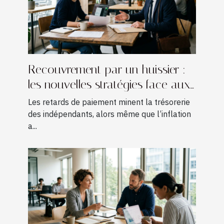
Recouvrement par un huissier :
les nouvelles stratégies face aux
retards de paiement chez les
Les retards de paiement minent la trésorerie
freelances
des indépendants, alors même que l’inflation
a...