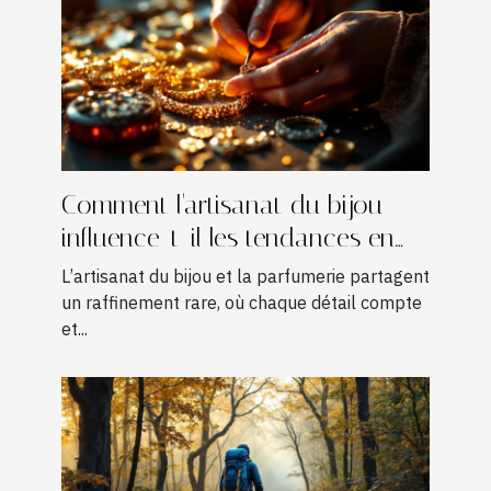
Comment l'artisanat du bijou
influence-t-il les tendances en
parfumerie ?
L’artisanat du bijou et la parfumerie partagent
un raffinement rare, où chaque détail compte
et...