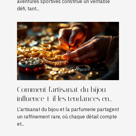
aventures sportives constitue un véritable
défi, tant...
Comment l'artisanat du bijou
influence-t-il les tendances en
parfumerie ?
L’artisanat du bijou et la parfumerie partagent
un raffinement rare, où chaque détail compte
et...