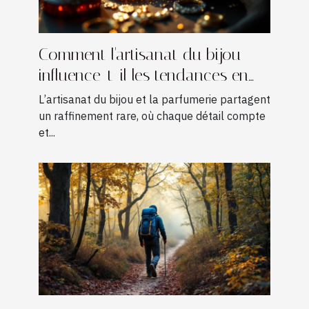
Comment l'artisanat du bijou
influence-t-il les tendances en
parfumerie ?
L’artisanat du bijou et la parfumerie partagent
un raffinement rare, où chaque détail compte
et...