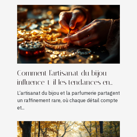
Comment l'artisanat du bijou
influence-t-il les tendances en
parfumerie ?
L’artisanat du bijou et la parfumerie partagent
un raffinement rare, où chaque détail compte
et...