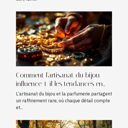
Comment l'artisanat du bijou
influence-t-il les tendances en
parfumerie ?
L’artisanat du bijou et la parfumerie partagent
un raffinement rare, où chaque détail compte
et...