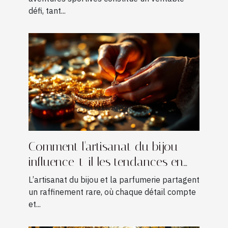
défi, tant...
Comment l'artisanat du bijou
influence-t-il les tendances en
parfumerie ?
L’artisanat du bijou et la parfumerie partagent
un raffinement rare, où chaque détail compte
et...