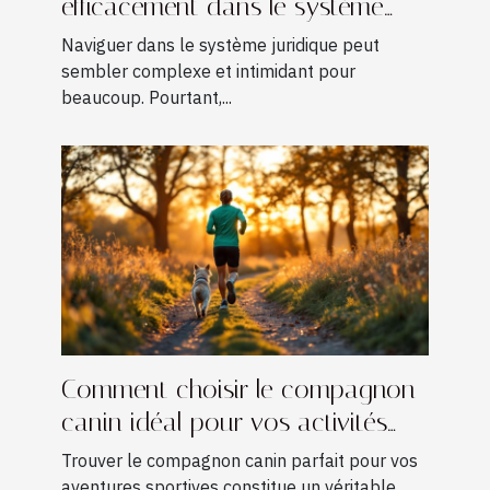
efficacement dans le système
juridique
Naviguer dans le système juridique peut
sembler complexe et intimidant pour
beaucoup. Pourtant,...
Comment choisir le compagnon
canin idéal pour vos activités
sportives ?
Trouver le compagnon canin parfait pour vos
aventures sportives constitue un véritable