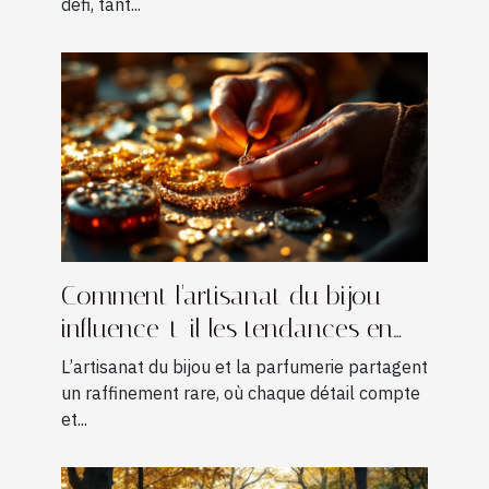
défi, tant...
Comment l'artisanat du bijou
influence-t-il les tendances en
parfumerie ?
L’artisanat du bijou et la parfumerie partagent
un raffinement rare, où chaque détail compte
et...