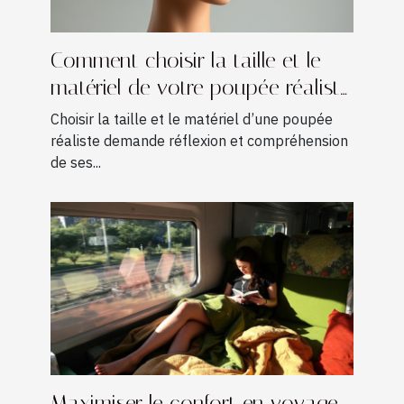
Comment choisir la taille et le
matériel de votre poupée réaliste
?
Choisir la taille et le matériel d’une poupée
réaliste demande réflexion et compréhension
de ses...
Maximiser le confort en voyage