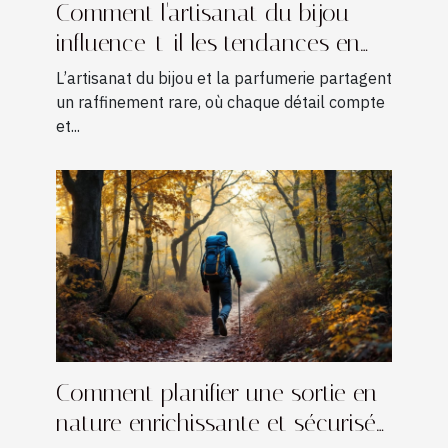
Comment l'artisanat du bijou
influence-t-il les tendances en
parfumerie ?
L’artisanat du bijou et la parfumerie partagent
un raffinement rare, où chaque détail compte
et...
Comment planifier une sortie en
nature enrichissante et sécurisée