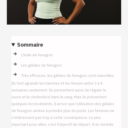
Sommaire
L’huile de fenugrec
Les gélules de fenugrec
Très efficaces, les gélules de fenugrec sont naturelles.
Ils font agrandir les hanches et les fesses entre 3 à 4
semaines seulement. Ils permettent aussi de réguler le
sucre et le cholestérol dans le sang. Mais ils présentent
quelques inconvénients. Il arrive que l’utilisation des gélules
de fenugrec amène à prendre plus du poids. Les femmes ne
s’intéressent pas trop à cette conséquence. Le plus
important pour elles, c’est l’objectif de départ. Si le remède