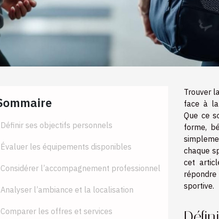
Trouver l
Sommaire
face à la
Que ce so
Définir ses objectifs personnels
forme, bé
simpleme
Évaluer les équipements disponibles
chaque sp
cet artic
Considérer l’accompagnement professionnel
répondre 
sportive.
Analyser l’ambiance et la localisation
Comparer les offres et services
Défin