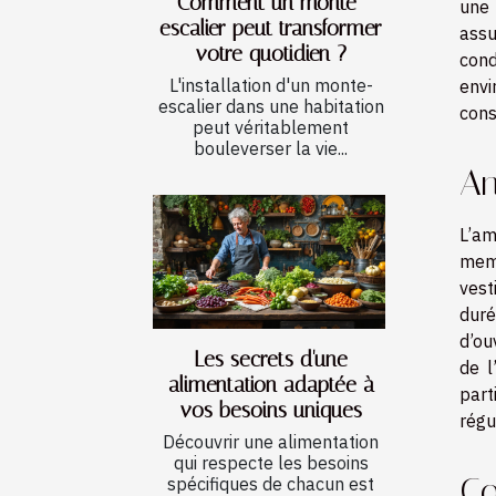
Comment un monte-
une 
escalier peut transformer
assu
votre quotidien ?
cond
L'installation d'un monte-
envi
escalier dans une habitation
cons
peut véritablement
bouleverser la vie...
An
L’am
memb
vest
duré
d’ou
Les secrets d'une
de l
alimentation adaptée à
part
vos besoins uniques
régu
Découvrir une alimentation
qui respecte les besoins
Co
spécifiques de chacun est