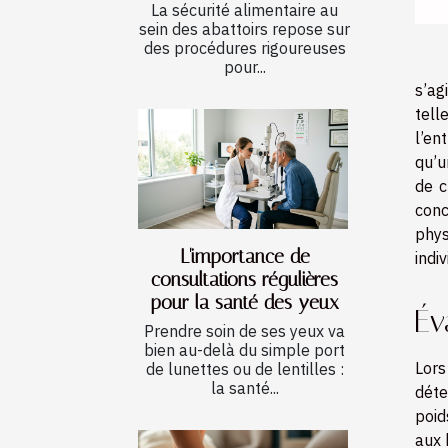
La sécurité alimentaire au
sein des abattoirs repose sur
des procédures rigoureuses
pour...
s’ag
tell
l’en
qu’u
de c
conc
phys
L'importance de
indiv
consultations régulières
pour la santé des yeux
Év
Prendre soin de ses yeux va
bien au-delà du simple port
Lors
de lunettes ou de lentilles :
la santé...
déte
poid
aux 