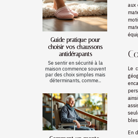
aux 
maté
moti
maté
équi
Guide pratique pour
choisir vos chaussons
Co
antidérapants
Se sentir en sécurité à la
Le c
maison commence souvent
par des choix simples mais
géo
déterminants, comme...
enca
pers
ains
assi
seul
bles
En d