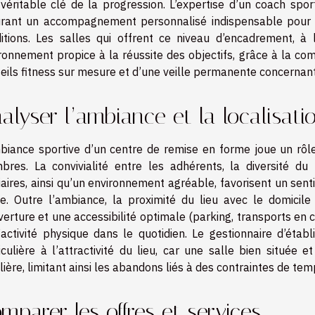
véritable clé de la progression. L’expertise d’un coach sporti
rant un accompagnement personnalisé indispensable pour 
itions. Les salles qui offrent ce niveau d’encadrement, à
ronnement propice à la réussite des objectifs, grâce à la c
eils fitness sur mesure et d’une veille permanente concernant 
alyser l’ambiance et la localisati
biance sportive d’un centre de remise en forme joue un rôle
res. La convivialité entre les adhérents, la diversité du 
iaires, ainsi qu’un environnement agréable, favorisent un se
e. Outre l’ambiance, la proximité du lieu avec le domicile 
verture et une accessibilité optimale (parking, transports en c
’activité physique dans le quotidien. Le gestionnaire d’étab
iculière à l’attractivité du lieu, car une salle bien située e
lière, limitant ainsi les abandons liés à des contraintes de t
mparer les offres et services