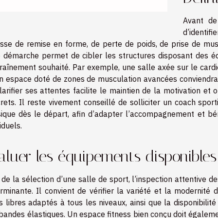
Avant de 
d’identif
isse de remise en forme, de perte de poids, de prise de mu
e démarche permet de cibler les structures disposant des 
traînement souhaité. Par exemple, une salle axée sur le cardio
n espace doté de zones de musculation avancées conviendra
larifier ses attentes facilite le maintien de la motivation et
rets. Il reste vivement conseillé de solliciter un coach sport
ique dès le départ, afin d’adapter l’accompagnement et béné
iduels.
aluer les équipements disponibles
 de la sélection d’une salle de sport, l’inspection attentive
rminante. Il convient de vérifier la variété et la modernit
s libres adaptés à tous les niveaux, ainsi que la disponibilit
bandes élastiques. Un espace fitness bien conçu doit égalem