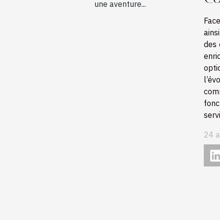
une aventure...
Face
ains
des 
enri
opti
l’év
comm
fonc
servi
24 