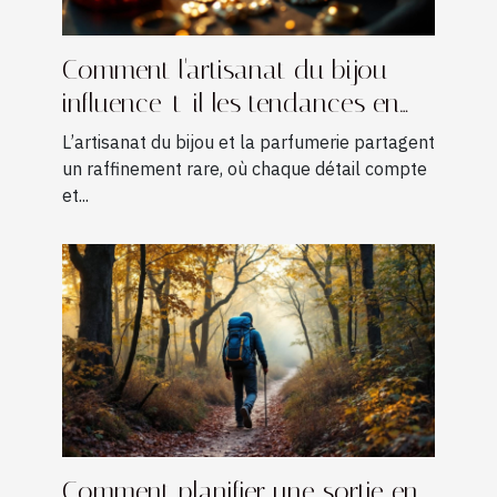
Comment l'artisanat du bijou
influence-t-il les tendances en
parfumerie ?
L’artisanat du bijou et la parfumerie partagent
un raffinement rare, où chaque détail compte
et...
Comment planifier une sortie en